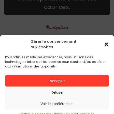
caprices.
Navigation
Accueil
Gérer le consentement
aux cookies
Balades bateaux groupes
Sorties bateaux individuels
Pour offrir les meilleures expériences, nous utilisons des
technologies telles que les cookies pour stocker et/ou accéder
Contact
aux informations des appareils.
ÉVÉNEMENTS ET PROCHAINS DÉPARTS
Accepter
Refuser
Voir les préférences
JULIEN AYRAULT
Mentions légales
Politique de confidentialité
|
Plan de site